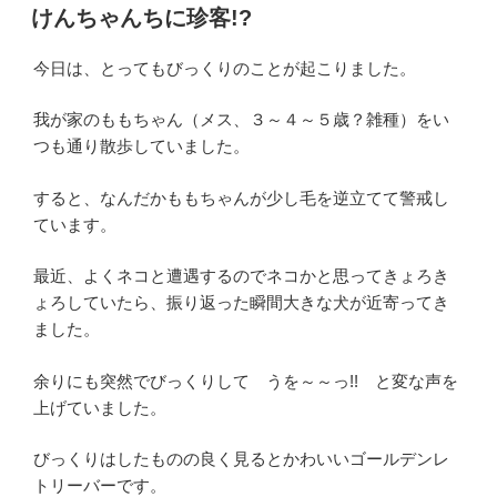
稿
けんちゃんちに珍客!?
日:
今日は、とってもびっくりのことが起こりました。
我が家のももちゃん（メス、３～４～５歳？雑種）をい
つも通り散歩していました。
すると、なんだかももちゃんが少し毛を逆立てて警戒し
ています。
最近、よくネコと遭遇するのでネコかと思ってきょろき
ょろしていたら、振り返った瞬間大きな犬が近寄ってき
ました。
余りにも突然でびっくりして うを～～っ!! と変な声を
上げていました。
びっくりはしたものの良く見るとかわいいゴールデンレ
トリーバーです。