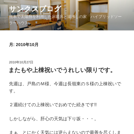
コ
サンクスブログ
ン
熊本で太陽熱を利用した床暖房と湯沸しの家「ハイブリッドソー
テ
ラーハウス」
ン
ツ
へ
月:
2010年10月
ス
キ
ッ
投
2010年10月27日
プ
稿
またもや上棟祝いでうれしい限りです。
日:
先週は、戸島のＭ様、今週は長嶺東のＳ様の上棟祝いで
す。
２週続けての上棟祝いでおめでた続きです!!
しかしながら、肝心の天気は下り坂・・・。
まぁ とにかく天気には逆らえないので最善を尽くしま