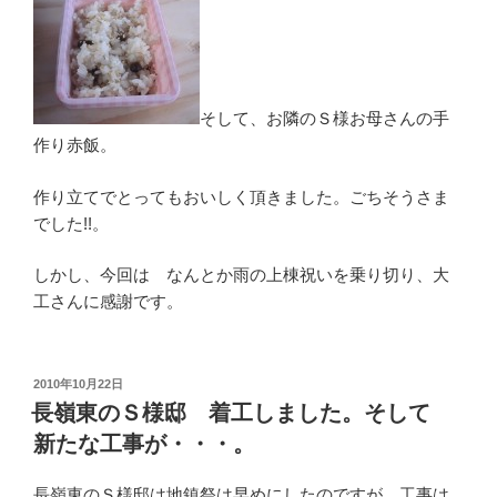
そして、お隣のＳ様お母さんの手
作り赤飯。
作り立てでとってもおいしく頂きました。ごちそうさま
でした!!。
しかし、今回は なんとか雨の上棟祝いを乗り切り、大
工さんに感謝です。
投
2010年10月22日
稿
長嶺東のＳ様邸 着工しました。そして
日:
新たな工事が・・・。
長嶺東のＳ様邸は地鎮祭は早めにしたのですが、工事は