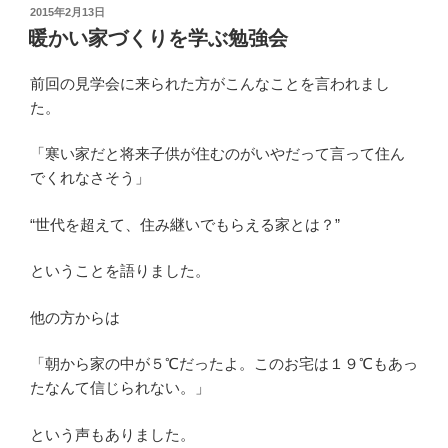
投
2015年2月13日
稿
暖かい家づくりを学ぶ勉強会
日:
前回の見学会に来られた方がこんなことを言われまし
た。
「寒い家だと将来子供が住むのがいやだって言って住ん
でくれなさそう」
“世代を超えて、住み継いでもらえる家とは？”
ということを語りました。
他の方からは
「朝から家の中が５℃だったよ。このお宅は１９℃もあっ
たなんて信じられない。」
という声もありました。