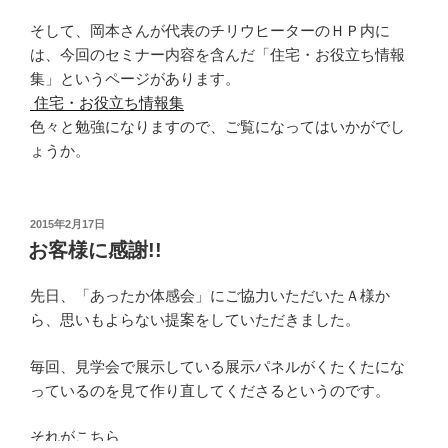
そして、岡本さんが代表のチリウヒーターのＨＰ内に
は、今回のセミナー内容を含んだ「住宅・お役立ち情報
集」というページがあります。
住宅・お役立ち情報集
色々と勉強になりますので、ご覧になってはいかがでし
ょうか。
投
2015年2月17日
稿
お客様に感謝!!
日:
先日、「あったか体感会」にご協力いただいたＡ様か
ら、思いもよらない提案をしていただきました。
毎回、見学会で展示している展示パネルがくたくたにな
っているのを見て作り直してくださるというのです。
それがこちら