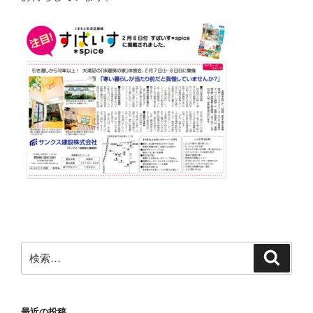
検
検
索
索:
最近の投稿