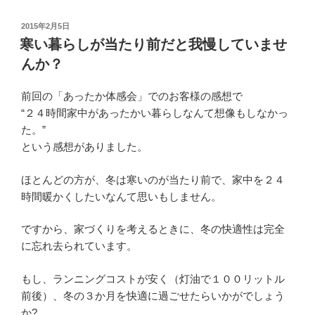
投
2015年2月5日
稿
寒い暮らしが当たり前だと我慢していませ
日:
んか？
前回の「あったか体感会」でのお客様の感想で
“２４時間家中があったかい暮らしなんて想像もしなかっ
た。”
という感想がありました。
ほとんどの方が、冬は寒いのが当たり前で、家中を２４
時間暖かくしたいなんて思いもしません。
ですから、家づくりを考えるときに、冬の快適性は完全
に忘れ去られています。
もし、ランニングコストが安く（灯油で１００リットル
前後）、冬の３か月を快適に過ごせたらいかがでしょう
か?