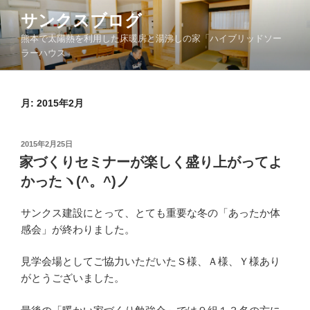
コ
サンクスブログ
ン
熊本で太陽熱を利用した床暖房と湯沸しの家「ハイブリッドソー
テ
ラーハウス」
ン
ツ
へ
月:
2015年2月
ス
キ
ッ
投
2015年2月25日
プ
稿
家づくりセミナーが楽しく盛り上がってよ
日:
かったヽ(^。^)ノ
サンクス建設にとって、とても重要な冬の「あったか体
感会」が終わりました。
見学会場としてご協力いただいたＳ様、Ａ様、Ｙ様あり
がとうございました。