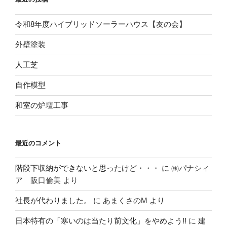
令和8年度ハイブリッドソーラーハウス【友の会】
外壁塗装
人工芝
自作模型
和室の炉壇工事
最近のコメント
階段下収納ができないと思ったけど・・・
に
㈱パナシィ
ア 阪口倫美
より
社長が代わりました。
に
あまくさのM
より
日本特有の「寒いのは当たり前文化」をやめよう!!
に
建